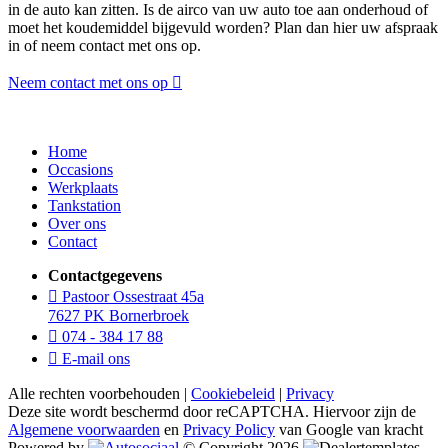
in de auto kan zitten. Is de airco van uw auto toe aan onderhoud of
moet het koudemiddel bijgevuld worden? Plan dan hier uw afspraak
in of neem contact met ons op.
Neem contact met ons op
Home
Occasions
Werkplaats
Tankstation
Over ons
Contact
Contactgegevens
Pastoor Ossestraat 45a
7627 PK Bornerbroek
074 - 384 17 88
E-mail ons
Alle rechten voorbehouden |
Cookiebeleid
|
Privacy
Deze site wordt beschermd door reCAPTCHA. Hiervoor zijn de
Algemene voorwaarden
en
Privacy Policy
van Google van kracht
Powered by
© Copyright 2026