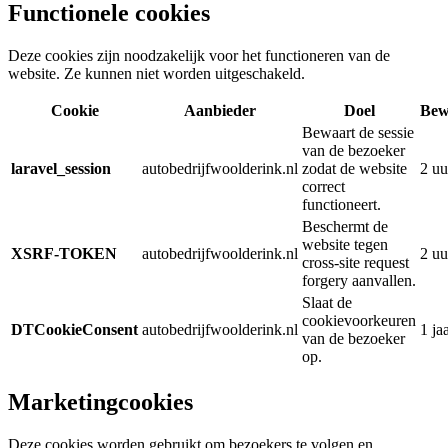
Functionele cookies
Deze cookies zijn noodzakelijk voor het functioneren van de
website. Ze kunnen niet worden uitgeschakeld.
Cookie
Aanbieder
Doel
Bew
Bewaart de sessie
van de bezoeker
laravel_session
autobedrijfwoolderink.nl
zodat de website
2 uu
correct
functioneert.
Beschermt de
website tegen
XSRF-TOKEN
autobedrijfwoolderink.nl
2 uu
cross-site request
forgery aanvallen.
Slaat de
cookievoorkeuren
DTCookieConsent
autobedrijfwoolderink.nl
1 ja
van de bezoeker
op.
Marketingcookies
Deze cookies worden gebruikt om bezoekers te volgen en