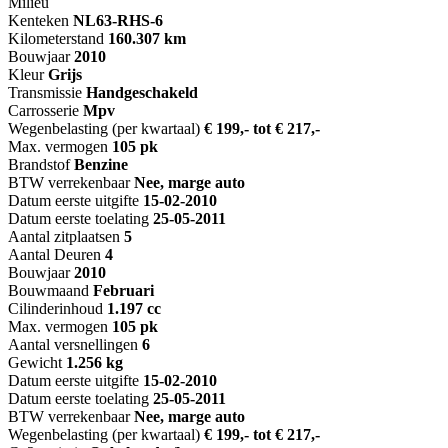
Milieu
Kenteken
NL
63-RHS-6
Kilometerstand
160.307 km
Bouwjaar
2010
Kleur
Grijs
Transmissie
Handgeschakeld
Carrosserie
Mpv
Wegenbelasting (per kwartaal)
€ 199,- tot € 217,-
Max. vermogen
105 pk
Brandstof
Benzine
BTW verrekenbaar
Nee, marge auto
Datum eerste uitgifte
15-02-2010
Datum eerste toelating
25-05-2011
Aantal zitplaatsen
5
Aantal Deuren
4
Bouwjaar
2010
Bouwmaand
Februari
Cilinderinhoud
1.197 cc
Max. vermogen
105 pk
Aantal versnellingen
6
Gewicht
1.256 kg
Datum eerste uitgifte
15-02-2010
Datum eerste toelating
25-05-2011
BTW verrekenbaar
Nee, marge auto
Wegenbelasting (per kwartaal)
€ 199,- tot € 217,-