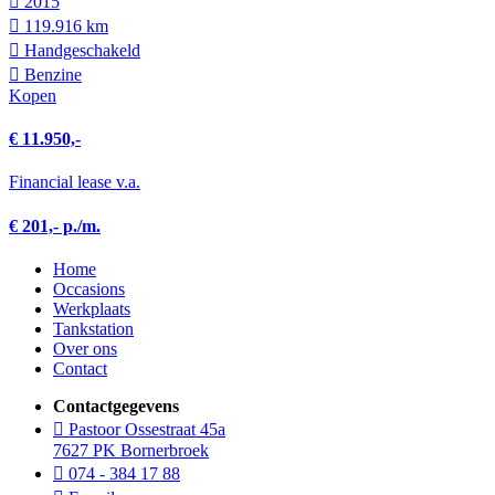
2015
119.916 km
Hand­geschakeld
Benzine
Kopen
€ 11.950,-
Financial lease v.a.
€ 201,- p./m.
Home
Occasions
Werkplaats
Tankstation
Over ons
Contact
Contactgegevens
Pastoor Ossestraat 45a
7627 PK Bornerbroek
074 - 384 17 88