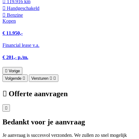
119.916 km
Hand­geschakeld
Benzine
Kopen
€ 11.950,-
Financial lease v.a.
€ 201,- p./m.
Vorige
Volgende
Versturen
Offerte aanvragen
Bedankt voor je aanvraag
Je aanvraag is succesvol verzonden. We zullen zo snel mogelijk