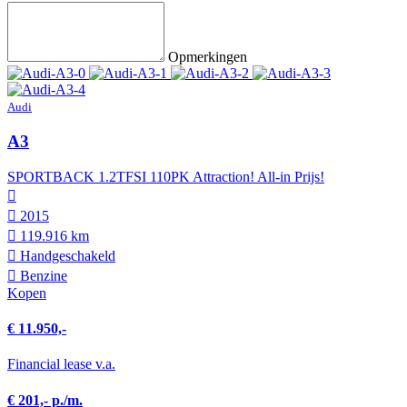
Opmerkingen
Audi
A3
SPORTBACK 1.2TFSI 110PK Attraction! All-in Prijs!
2015
119.916 km
Hand­geschakeld
Benzine
Kopen
€ 11.950,-
Financial lease v.a.
€ 201,- p./m.