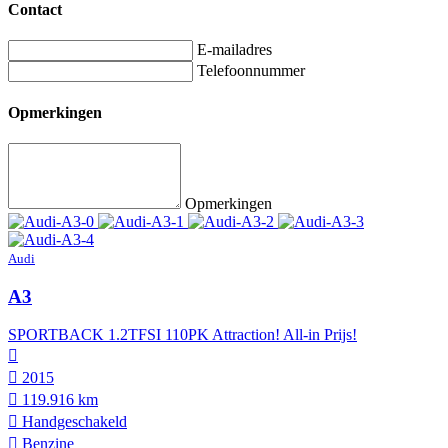
Contact
E-mailadres
Telefoonnummer
Opmerkingen
Opmerkingen
Audi
A3
SPORTBACK 1.2TFSI 110PK Attraction! All-in Prijs!
2015
119.916 km
Hand­geschakeld
Benzine