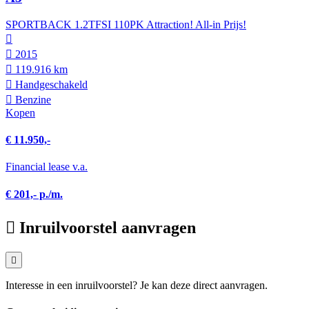
SPORTBACK 1.2TFSI 110PK Attraction! All-in Prijs!
2015
119.916 km
Hand­geschakeld
Benzine
Kopen
€ 11.950,-
Financial lease v.a.
€ 201,- p./m.
Inruilvoorstel aanvragen
Interesse in een inruilvoorstel? Je kan deze direct aanvragen.