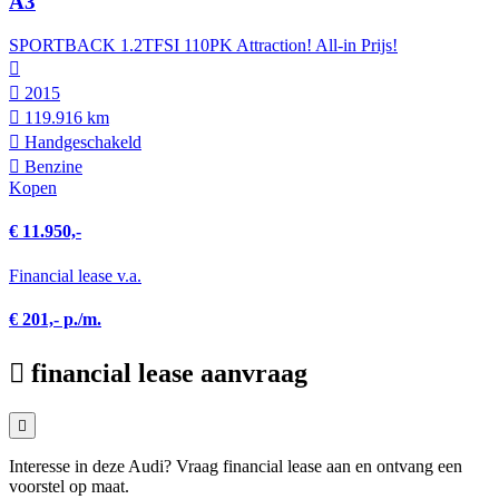
A3
SPORTBACK 1.2TFSI 110PK Attraction! All-in Prijs!
2015
119.916 km
Hand­geschakeld
Benzine
Kopen
€ 11.950,-
Financial lease v.a.
€ 201,- p./m.
financial lease aanvraag
Interesse in deze Audi? Vraag financial lease aan en ontvang een
voorstel op maat.