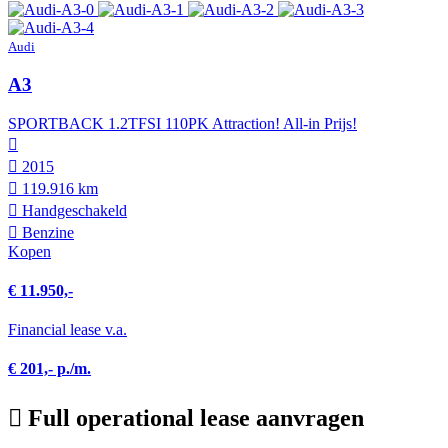
Audi
A3
SPORTBACK 1.2TFSI 110PK Attraction! All-in Prijs!
2015
119.916 km
Hand­geschakeld
Benzine
Kopen
€ 11.950,-
Financial lease v.a.
€ 201,- p./m.
Full operational lease aanvragen