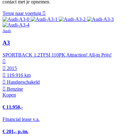
contact met je opnemen.
Terug naar voertuig
Audi
A3
SPORTBACK 1.2TFSI 110PK Attraction! All-in Prijs!
2015
119.916 km
Hand­geschakeld
Benzine
Kopen
€ 11.950,-
Financial lease v.a.
€ 201,- p./m.