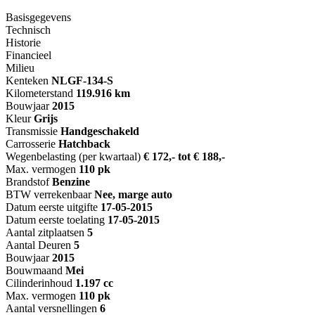
Basisgegevens
Technisch
Historie
Financieel
Milieu
Kenteken
NL
GF-134-S
Kilometerstand
119.916 km
Bouwjaar
2015
Kleur
Grijs
Transmissie
Handgeschakeld
Carrosserie
Hatchback
Wegenbelasting (per kwartaal)
€ 172,- tot € 188,-
Max. vermogen
110 pk
Brandstof
Benzine
BTW verrekenbaar
Nee, marge auto
Datum eerste uitgifte
17-05-2015
Datum eerste toelating
17-05-2015
Aantal zitplaatsen
5
Aantal Deuren
5
Bouwjaar
2015
Bouwmaand
Mei
Cilinderinhoud
1.197 cc
Max. vermogen
110 pk
Aantal versnellingen
6