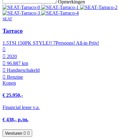
Opmerkingen
SEAT
Tarraco
1.5TSI 150PK STYLE!! 7Persoons! All-in Prijs!
2020
96.887 km
Hand­geschakeld
Benzine
Kopen
€ 25.950,-
Financial lease v.a.
€ 438,- p./m.
Versturen