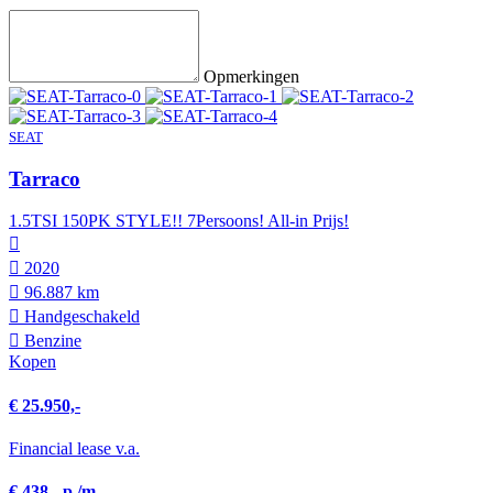
Opmerkingen
SEAT
Tarraco
1.5TSI 150PK STYLE!! 7Persoons! All-in Prijs!
2020
96.887 km
Hand­geschakeld
Benzine
Kopen
€ 25.950,-
Financial lease v.a.
€ 438,- p./m.