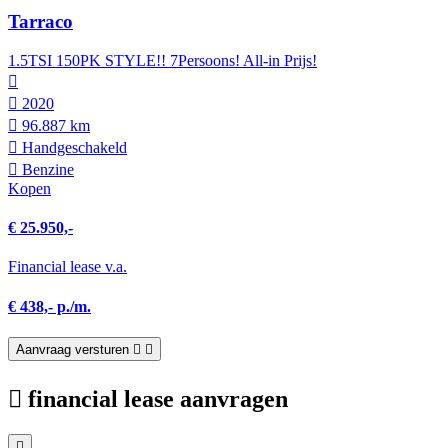
Tarraco
1.5TSI 150PK STYLE!! 7Persoons! All-in Prijs!
2020
96.887 km
Hand­geschakeld
Benzine
Kopen
€ 25.950,-
Financial lease v.a.
€ 438,- p./m.
Aanvraag versturen
financial lease aanvragen