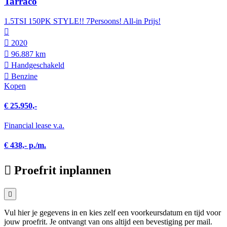
Tarraco
1.5TSI 150PK STYLE!! 7Persoons! All-in Prijs!
2020
96.887 km
Hand­geschakeld
Benzine
Kopen
€ 25.950,-
Financial lease v.a.
€ 438,- p./m.
Proefrit inplannen
Vul hier je gegevens in en kies zelf een voorkeursdatum en tijd voor
jouw proefrit. Je ontvangt van ons altijd een bevestiging per mail.