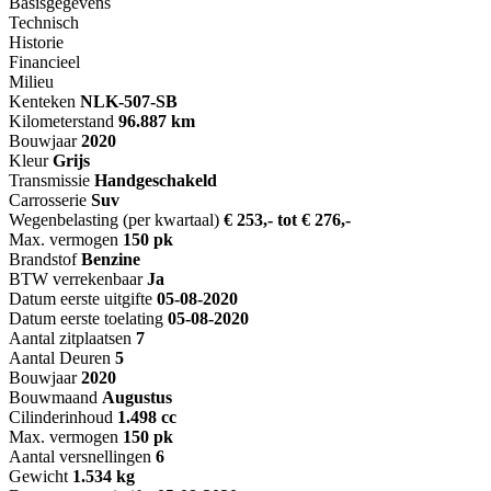
Basisgegevens
Technisch
Historie
Financieel
Milieu
Kenteken
NL
K-507-SB
Kilometerstand
96.887 km
Bouwjaar
2020
Kleur
Grijs
Transmissie
Handgeschakeld
Carrosserie
Suv
Wegenbelasting (per kwartaal)
€ 253,- tot € 276,-
Max. vermogen
150 pk
Brandstof
Benzine
BTW verrekenbaar
Ja
Datum eerste uitgifte
05-08-2020
Datum eerste toelating
05-08-2020
Aantal zitplaatsen
7
Aantal Deuren
5
Bouwjaar
2020
Bouwmaand
Augustus
Cilinderinhoud
1.498 cc
Max. vermogen
150 pk
Aantal versnellingen
6
Gewicht
1.534 kg