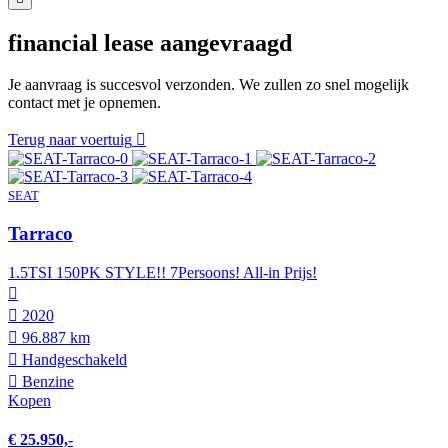
financial lease aangevraagd
Je aanvraag is succesvol verzonden. We zullen zo snel mogelijk
contact met je opnemen.
Terug naar voertuig
SEAT
Tarraco
1.5TSI 150PK STYLE!! 7Persoons! All-in Prijs!
2020
96.887 km
Hand­geschakeld
Benzine
Kopen
€ 25.950,-