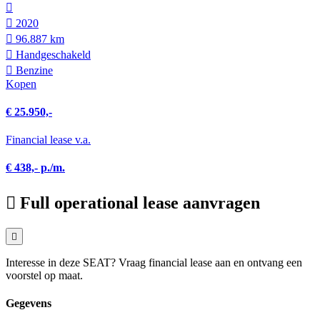
2020
96.887 km
Hand­geschakeld
Benzine
Kopen
€ 25.950,-
Financial lease v.a.
€ 438,- p./m.
Full operational lease aanvragen
Interesse in deze SEAT? Vraag financial lease aan en ontvang een
voorstel op maat.
Gegevens