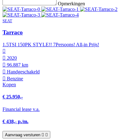
Opmerkingen
SEAT
Tarraco
1.5TSI 150PK STYLE!! 7Persoons! All-in Prijs!
2020
96.887 km
Hand­geschakeld
Benzine
Kopen
€ 25.950,-
Financial lease v.a.
€ 438,- p./m.
Aanvraag versturen